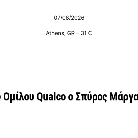
07/08/2026
Athens, GR
–
31
C
υ Ομίλου Qualco ο Σπύρος Μάργ