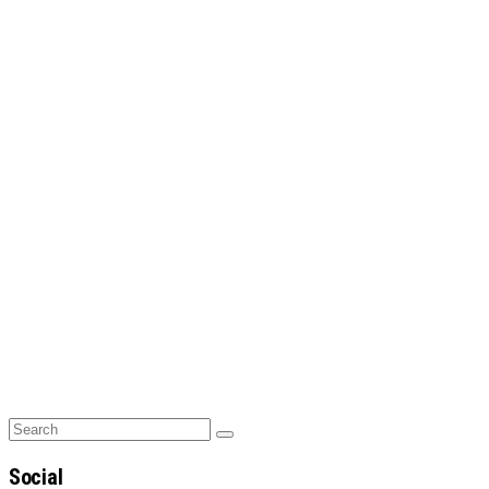
Search
Search
for:
Social