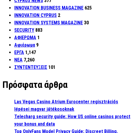
CYPRUS NEWS
377
INNOVATION BUSINESS MAGAZINE
625
INNOVATION CYPRUS
2
INNOVATION SYSTEMS MAGAZINE
30
SECURITY
883
ΑΦΙΕΡΩΜΑ
1
Αφιέρωμα
9
ΕΡΓΑ
1,147
ΝΕΑ
7,260
ΣΥΝΤΕΝΤΕΥΞΕΙΣ
101
Πρόσφατα άρθρα
Las Vegas Casino Atrium Eurocenter regisztrációs
lépései magyar játékosoknak
Telecharg security guide: How US online casinos protect
your bonus and data
Top OnlyFans Model Privacy Guide: Discreet Billing,