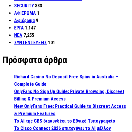
SECURITY
883
ΑΦΙΕΡΩΜΑ
1
Αφιέρωμα
9
ΕΡΓΑ
1,147
ΝΕΑ
7,255
ΣΥΝΤΕΝΤΕΥΞΕΙΣ
101
Πρόσφατα άρθρα
Richard Casino No Deposit Free Spins in Australia –
Complete Guide
OnlyFans No Sign Up Guide: Private Browsing, Discreet
Billing & Premium Access
New OnlyFans Free: Practical Guide to Discreet Access
& Premium Features
Το AI της CBS διασυνδέει το Εθνικό Τυπογραφείο
Το Cisco Connect 2026 επιταχύνει το AI μέλλον