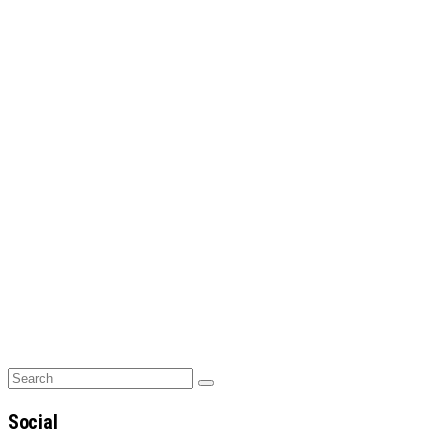
Search
Search
for:
Social