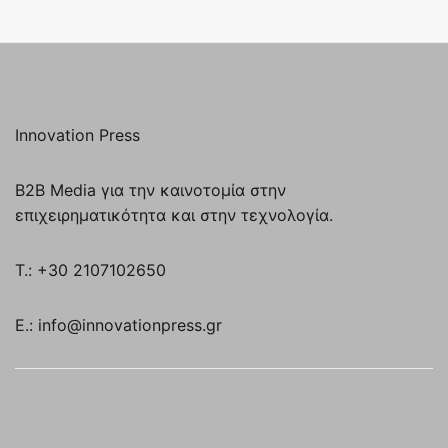
Innovation Press
B2B Media για την καινοτομία στην
επιχειρηματικότητα και στην τεχνολογία.
T.: +30 2107102650
E.: info@innovationpress.gr