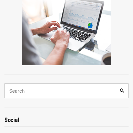
Search
Sear
for:
Social