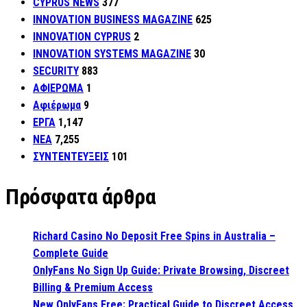
CYPRUS NEWS
377
INNOVATION BUSINESS MAGAZINE
625
INNOVATION CYPRUS
2
INNOVATION SYSTEMS MAGAZINE
30
SECURITY
883
ΑΦΙΕΡΩΜΑ
1
Αφιέρωμα
9
ΕΡΓΑ
1,147
ΝΕΑ
7,255
ΣΥΝΤΕΝΤΕΥΞΕΙΣ
101
Πρόσφατα άρθρα
Richard Casino No Deposit Free Spins in Australia –
Complete Guide
OnlyFans No Sign Up Guide: Private Browsing, Discreet
Billing & Premium Access
New OnlyFans Free: Practical Guide to Discreet Access