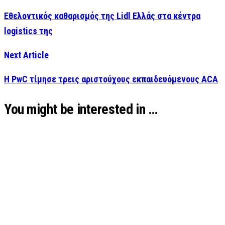
Εθελοντικός καθαρισμός της Lidl Ελλάς στα κέντρα
logistics της
Next Article
Η PwC τίμησε τρεις αριστούχους εκπαιδευόμενους ACA
You might be interested in …