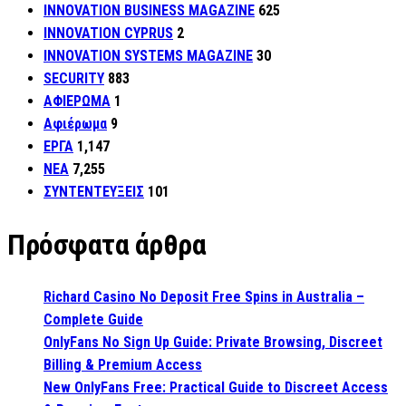
INNOVATION BUSINESS MAGAZINE
625
INNOVATION CYPRUS
2
INNOVATION SYSTEMS MAGAZINE
30
SECURITY
883
ΑΦΙΕΡΩΜΑ
1
Αφιέρωμα
9
ΕΡΓΑ
1,147
ΝΕΑ
7,255
ΣΥΝΤΕΝΤΕΥΞΕΙΣ
101
Πρόσφατα άρθρα
Richard Casino No Deposit Free Spins in Australia –
Complete Guide
OnlyFans No Sign Up Guide: Private Browsing, Discreet
Billing & Premium Access
New OnlyFans Free: Practical Guide to Discreet Access