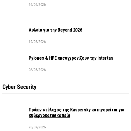
26/06/2026
Αυλαία για την Beyond 2026
19/06/2026
Pylones & HPE εκσυγχρονίζουν την Intertan
02/06/2026
Cyber Security
Πρώην στέλεχος της Kaspersky κατηγορείται για
κυβερνοκατασκοπεία
20/07/2026