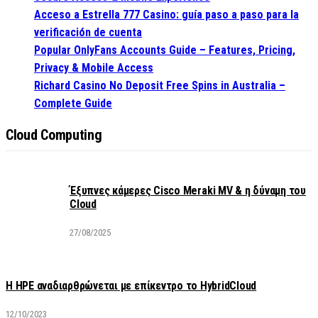
Acceso a Estrella 777 Casino: guía paso a paso para la
verificación de cuenta
Popular OnlyFans Accounts Guide – Features, Pricing,
Privacy & Mobile Access
Richard Casino No Deposit Free Spins in Australia –
Complete Guide
Cloud Computing
Έξυπνες κάμερες Cisco Meraki MV & η δύναμη του
Cloud
27/08/2025
H HPE αναδιαρθρώνεται με επίκεντρο το HybridCloud
12/10/2023