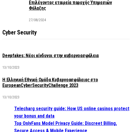
Επιλέγοντας εταιρεία παροχής Υπηρεσιών
Φύλαξης
27/08/2024
Cyber Security
Deepfakes: Νέοι κίνδυνοι στην κυβερνοασφάλεια
13/10/2023
Η Ελληνική Εθνική Ομάδα Κυβερνοασφάλειας στο
EuropeanCyberSecurityChallenge 2023
13/10/2023
Telecharg security guide: How US online casinos protect
your bonus and data
Top OnlyFans Model Privacy Guide: Discreet Billing,
Secure Access & Mobile Experience