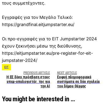
τους συμμετέχοντες.
Εγγραφές για τον Μεγάλο Τελικό:
https://grandfinal.eitjumpstarter.eu/
Οι προ-εγγραφές για το EIT Jumpstarter 2024
έχουν ξεκινήσει μέσω της διεύθυνσης,
https://eitjumpstarter.eu/pre-register-for-eit-
jumpstater-2024/
EIT
PREVIOUS ARTICLE
NEXT ARTICLE
Η ΕΕ δίνει πρόσβαση στους
Ευφυή πληροφοριακά
υπερ-υπολογιστές της για
συστήματα σε δύο σχολεία
την AI
του δήμου Θέρμης
You might be interested in …