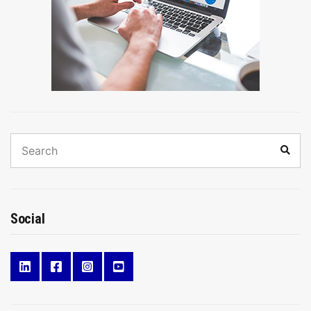
Search
Sear
for:
Social