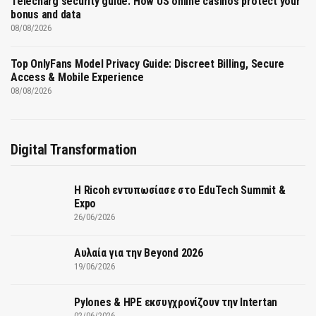
Telecharg security guide: How US online casinos protect your
bonus and data
08/08/2026
Top OnlyFans Model Privacy Guide: Discreet Billing, Secure
Access & Mobile Experience
08/08/2026
Digital Transformation
Η Ricoh εντυπωσίασε στο EduTech Summit &
Expo
26/06/2026
Αυλαία για την Beyond 2026
19/06/2026
Pylones & HPE εκσυγχρονίζουν την Intertan
02/06/2026