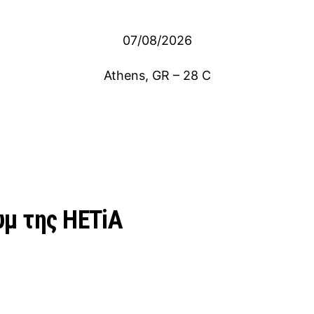
07/08/2026
Athens, GR
–
28
C
υμ της ΗΕΤiΑ