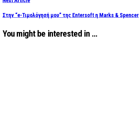
Next Article
Στην “e-Τιμολόγησή μου” της Entersoft η Marks & Spencer
You might be interested in …