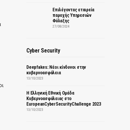
Επιλέγοντας εταιρεία
παροχής Υπηρεσιών
Φύλαξης
α
27/08/2024
Cyber Security
Deepfakes: Νέοι κίνδυνοι στην
κυβερνοασφάλεια
13/10/2023
οι
Η Ελληνική Εθνική Ομάδα
Κυβερνοασφάλειας στο
EuropeanCyberSecurityChallenge 2023
13/10/2023