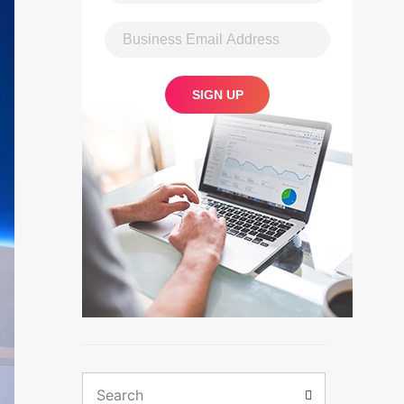
Search
Search
for: