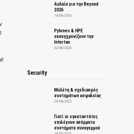
Αυλαία για την Beyond
2026
19/06/2026
ν
Pylones & HPE
0
εκσυγχρονίζουν την
Intertan
02/06/2026
l!
Security
Μελέτη & σχεδιασμός
α
συστημάτων ασφαλείας
29/09/2025
Γιατί οι εγκαταστάτες
επιλέγουν ασύρματα
συστήματα συναγερμού
28/05/2025