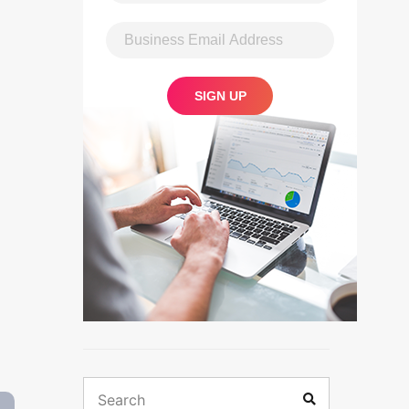
Search
Search
for: