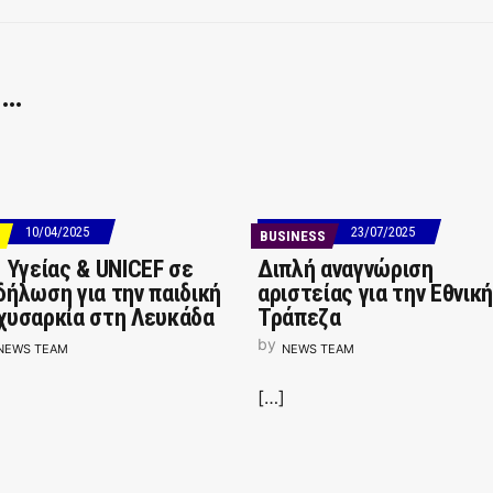
 …
10/04/2025
23/07/2025
BUSINESS
. Υγείας & UNICEF σε
Διπλή αναγνώριση
δήλωση για την παιδική
αριστείας για την Εθνικ
χυσαρκία στη Λευκάδα
Τράπεζα
by
NEWS TEAM
NEWS TEAM
[…]