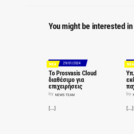
You might be interested in
29/01/2024
ΝΕΑ
ΝΕΑ
Το Prosvasis Cloud
Υπ
διαθέσιμο για
εκ
επιχειρήσεις
πα
by
by
NEWS TEAM
[…]
[…]