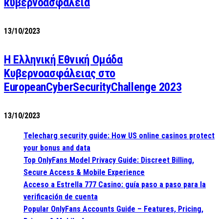
κυβερνοασφάλεια
13/10/2023
Η Ελληνική Εθνική Ομάδα
Κυβερνοασφάλειας στο
EuropeanCyberSecurityChallenge 2023
13/10/2023
Telecharg security guide: How US online casinos protect
your bonus and data
Top OnlyFans Model Privacy Guide: Discreet Billing,
Secure Access & Mobile Experience
Acceso a Estrella 777 Casino: guía paso a paso para la
verificación de cuenta
Popular OnlyFans Accounts Guide – Features, Pricing,