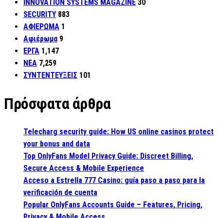
INNOVATION SYSTEMS MAGAZINE
30
SECURITY
883
ΑΦΙΕΡΩΜΑ
1
Αφιέρωμα
9
ΕΡΓΑ
1,147
ΝΕΑ
7,259
ΣΥΝΤΕΝΤΕΥΞΕΙΣ
101
Πρόσφατα άρθρα
Telecharg security guide: How US online casinos protect
your bonus and data
Top OnlyFans Model Privacy Guide: Discreet Billing,
Secure Access & Mobile Experience
Acceso a Estrella 777 Casino: guía paso a paso para la
verificación de cuenta
Popular OnlyFans Accounts Guide – Features, Pricing,
Privacy & Mobile Access