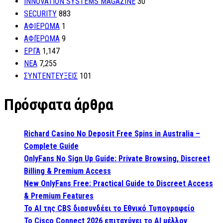
INNOVATION SYSTEMS MAGAZINE
30
SECURITY
883
ΑΦΙΕΡΩΜΑ
1
ΑΦΙΈΡΩΜΑ
9
ΕΡΓΑ
1,147
ΝΕΑ
7,255
ΣΥΝΤΕΝΤΕΥΞΕΙΣ
101
Πρόσφατα άρθρα
Richard Casino No Deposit Free Spins in Australia –
Complete Guide
OnlyFans No Sign Up Guide: Private Browsing, Discreet
Billing & Premium Access
New OnlyFans Free: Practical Guide to Discreet Access
& Premium Features
Το AI της CBS διασυνδέει το Εθνικό Τυπογραφείο
Το Cisco Connect 2026 επιταχύνει το AI μέλλον