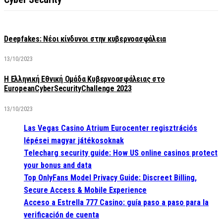
Deepfakes: Νέοι κίνδυνοι στην κυβερνοασφάλεια
13/10/2023
Η Ελληνική Εθνική Ομάδα Κυβερνοασφάλειας στο
EuropeanCyberSecurityChallenge 2023
13/10/2023
Las Vegas Casino Atrium Eurocenter regisztrációs
lépései magyar játékosoknak
Telecharg security guide: How US online casinos protect
your bonus and data
Top OnlyFans Model Privacy Guide: Discreet Billing,
Secure Access & Mobile Experience
Acceso a Estrella 777 Casino: guía paso a paso para la
verificación de cuenta