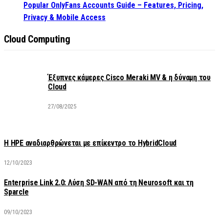
Popular OnlyFans Accounts Guide – Features, Pricing,
Privacy & Mobile Access
Cloud Computing
Έξυπνες κάμερες Cisco Meraki MV & η δύναμη του
Cloud
27/08/2025
H HPE αναδιαρθρώνεται με επίκεντρο το HybridCloud
12/10/2023
Enterprise Link 2.0: Λύση SD-WAN από τη Neurosoft και τη
Sparcle
09/10/2023