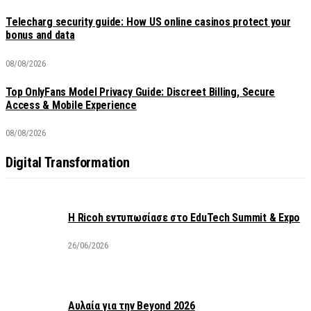
Telecharg security guide: How US online casinos protect your
bonus and data
08/08/2026
Top OnlyFans Model Privacy Guide: Discreet Billing, Secure
Access & Mobile Experience
08/08/2026
Digital Transformation
Η Ricoh εντυπωσίασε στο EduTech Summit & Expo
26/06/2026
Αυλαία για την Beyond 2026