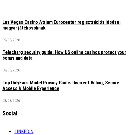
Las Vegas Casino Atrium Eurocenter regisztrációs lépései
magyar játékosoknak
09/08/2026
Telecharg security guide: How US online casinos protect your
bonus and data
08/08/2026
Top OnlyFans Model Privacy Guide: Discreet Billing, Secure
Access & Mobile Experience
08/08/2026
Social
LINKEDIN