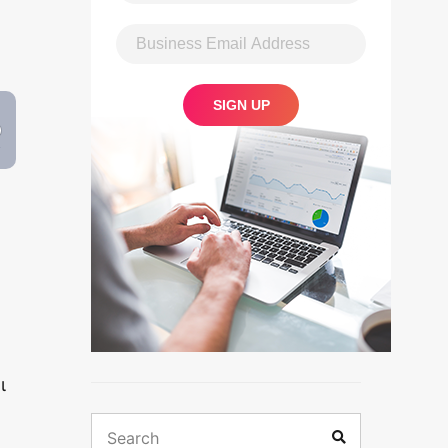
ι
Search
Search
for: