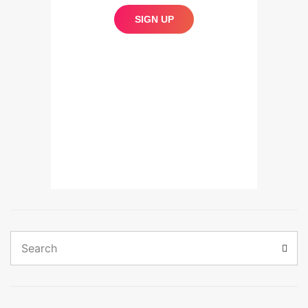
Search
Sear
for: