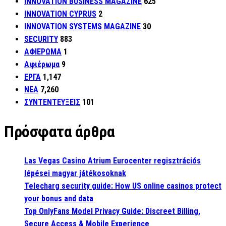
INNOVATION BUSINESS MAGAZINE
625
INNOVATION CYPRUS
2
INNOVATION SYSTEMS MAGAZINE
30
SECURITY
883
ΑΦΙΕΡΩΜΑ
1
Αφιέρωμα
9
ΕΡΓΑ
1,147
ΝΕΑ
7,260
ΣΥΝΤΕΝΤΕΥΞΕΙΣ
101
Πρόσφατα άρθρα
Las Vegas Casino Atrium Eurocenter regisztrációs
lépései magyar játékosoknak
Telecharg security guide: How US online casinos protect
your bonus and data
Top OnlyFans Model Privacy Guide: Discreet Billing,
Secure Access & Mobile Experience