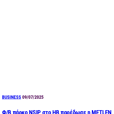
BUSINESS
09/07/2025
Φ/Β πάρκο NSIP στο ΗΒ παρέδωσε η METLEN