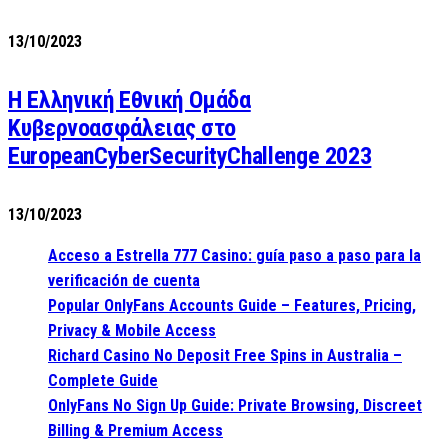
13/10/2023
Η Ελληνική Εθνική Ομάδα
Κυβερνοασφάλειας στο
EuropeanCyberSecurityChallenge 2023
13/10/2023
Acceso a Estrella 777 Casino: guía paso a paso para la
verificación de cuenta
Popular OnlyFans Accounts Guide – Features, Pricing,
Privacy & Mobile Access
Richard Casino No Deposit Free Spins in Australia –
Complete Guide
OnlyFans No Sign Up Guide: Private Browsing, Discreet
Billing & Premium Access