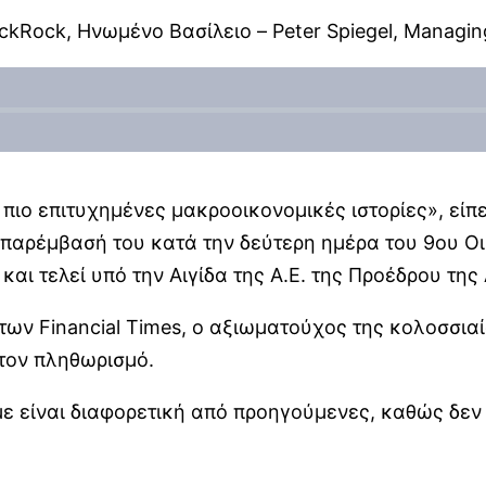
ackRock, Ηνωμένο Βασίλειο – Peter Spiegel, Managin
ιο επιτυχημένες μακροοικονομικές ιστορίες», είπε ο
ν παρέμβασή του κατά την δεύτερη ημέρα του 9oυ 
 και τελεί υπό την Αιγίδα της Α.Ε. της Προέδρου 
r των Financial Times, ο αξιωματούχος της κολοσσι
 τον πληθωρισμό.
ε είναι διαφορετική από προηγούμενες, καθώς δεν 