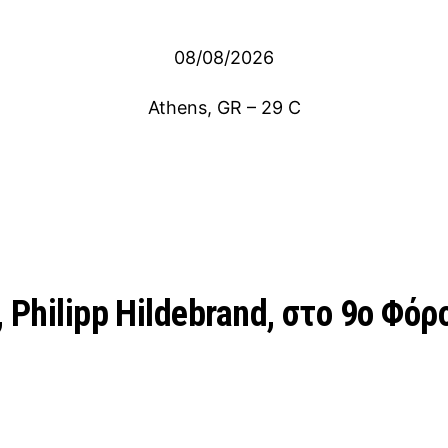
08/08/2026
Athens, GR
–
29
C
 Philipp Hildebrand, στο 9o Φ