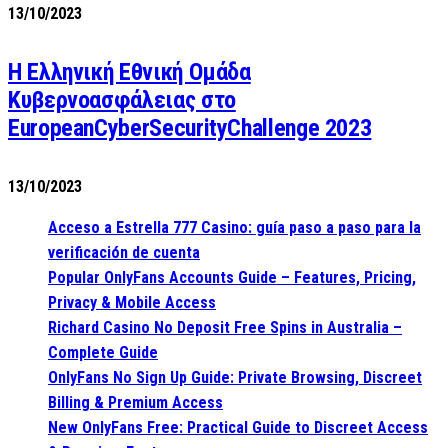
13/10/2023
Η Ελληνική Εθνική Ομάδα
Κυβερνοασφάλειας στο
EuropeanCyberSecurityChallenge 2023
13/10/2023
Acceso a Estrella 777 Casino: guía paso a paso para la
verificación de cuenta
Popular OnlyFans Accounts Guide – Features, Pricing,
Privacy & Mobile Access
Richard Casino No Deposit Free Spins in Australia –
Complete Guide
OnlyFans No Sign Up Guide: Private Browsing, Discreet
Billing & Premium Access
New OnlyFans Free: Practical Guide to Discreet Access