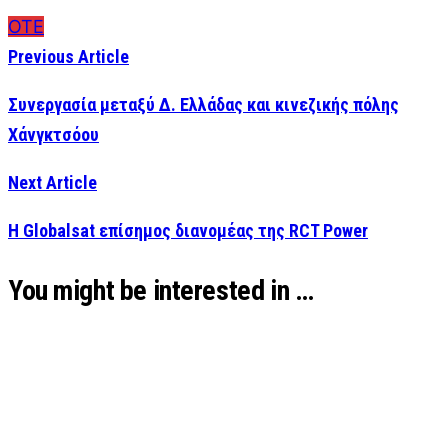
ΟΤΕ
Previous Article
Συνεργασία μεταξύ Δ. Ελλάδας και κινεζικής πόλης
Χάνγκτσόου
Next Article
Η Globalsat επίσημος διανομέας της RCT Power
You might be interested in …