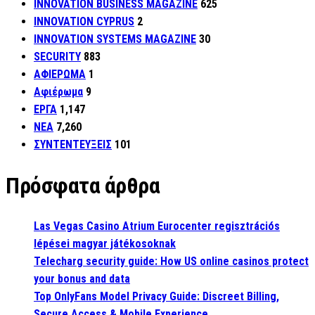
INNOVATION BUSINESS MAGAZINE
625
INNOVATION CYPRUS
2
INNOVATION SYSTEMS MAGAZINE
30
SECURITY
883
ΑΦΙΕΡΩΜΑ
1
Αφιέρωμα
9
ΕΡΓΑ
1,147
ΝΕΑ
7,260
ΣΥΝΤΕΝΤΕΥΞΕΙΣ
101
Πρόσφατα άρθρα
Las Vegas Casino Atrium Eurocenter regisztrációs
lépései magyar játékosoknak
Telecharg security guide: How US online casinos protect
your bonus and data
Top OnlyFans Model Privacy Guide: Discreet Billing,
Secure Access & Mobile Experience