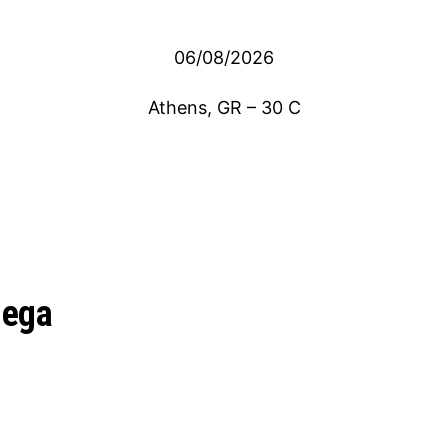
06/08/2026
Athens, GR
–
30
C
mega