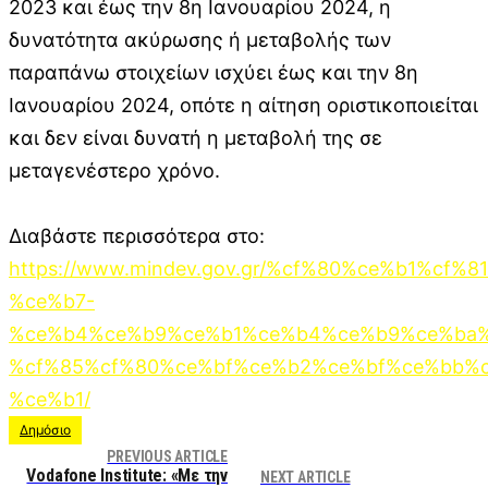
2023 και έως την 8η Ιανουαρίου 2024, η
δυνατότητα ακύρωσης ή μεταβολής των
παραπάνω στοιχείων ισχύει έως και την 8η
Ιανουαρίου 2024, οπότε η αίτηση οριστικοποιείται
και δεν είναι δυνατή η μεταβολή της σε
μεταγενέστερο χρόνο.
Διαβάστε περισσότερα στο:
https://www.mindev.gov.gr/%cf%80%ce%b1%c
%ce%b7-
%ce%b4%ce%b9%ce%b1%ce%b4%ce%b9%ce%ba%
%cf%85%cf%80%ce%bf%ce%b2%ce%bf%ce%bb%c
%ce%b1/
Δημόσιο
PREVIOUS ARTICLE
Vodafone Institute: «Με την
NEXT ARTICLE