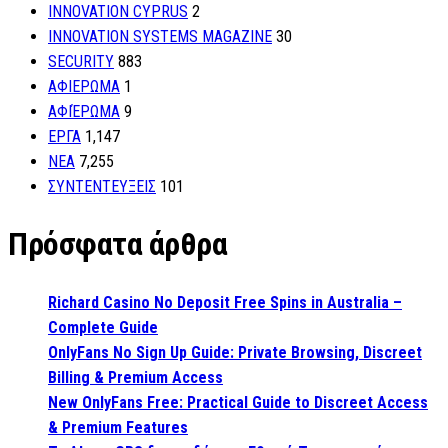
INNOVATION CYPRUS
2
INNOVATION SYSTEMS MAGAZINE
30
SECURITY
883
ΑΦΙΕΡΩΜΑ
1
ΑΦΙΈΡΩΜΑ
9
ΕΡΓΑ
1,147
ΝΕΑ
7,255
ΣΥΝΤΕΝΤΕΥΞΕΙΣ
101
Πρόσφατα άρθρα
Richard Casino No Deposit Free Spins in Australia –
Complete Guide
OnlyFans No Sign Up Guide: Private Browsing, Discreet
Billing & Premium Access
New OnlyFans Free: Practical Guide to Discreet Access
& Premium Features