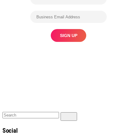
Search
Search
for:
Social