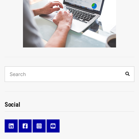
Search
Sear
for:
Social