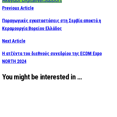
Akeydor Digital
NetSupport
Previous Article
Παραγωγικές εγκαταστάσεις στη Σερβία αποκτά η
Κεραμουργία Βορείου Ελλάδος
Next Article
H ατζέντα του διεθνούς συνεδρίου της ECDM Expo
NORTH 2024
You might be interested in …