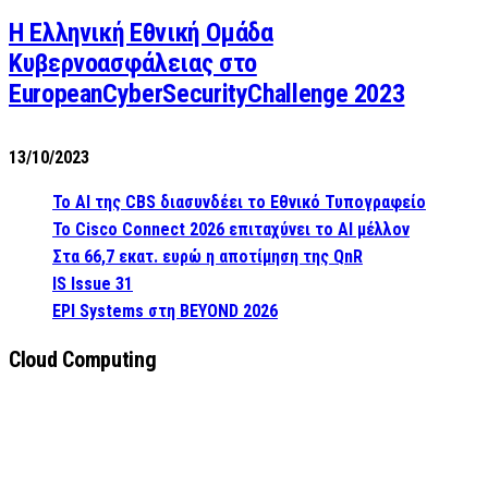
Η Ελληνική Εθνική Ομάδα
Κυβερνοασφάλειας στο
EuropeanCyberSecurityChallenge 2023
13/10/2023
Το AI της CBS διασυνδέει το Εθνικό Τυπογραφείο
Το Cisco Connect 2026 επιταχύνει το AI μέλλον
Στα 66,7 εκατ. ευρώ η αποτίμηση της QnR
IS Issue 31
EPI Systems στη BEYOND 2026
Cloud Computing