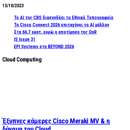
13/10/2023
Το AI της CBS διασυνδέει το Εθνικό Τυπογραφείο
Το Cisco Connect 2026 επιταχύνει το AI μέλλον
Στα 66,7 εκατ. ευρώ η αποτίμηση της QnR
IS Issue 31
EPI Systems στη BEYOND 2026
Cloud Computing
Έξυπνες κάμερες Cisco Meraki MV & η
δύναμη του Cloud