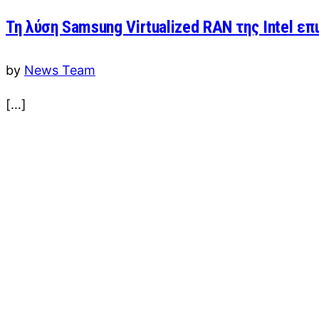
Τη λύση Samsung Virtualized RAN της Intel επ
by
News Team
[…]