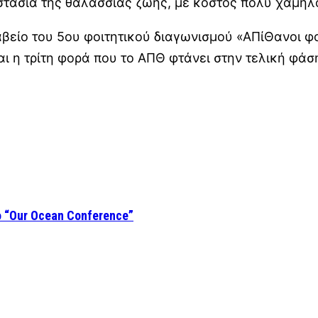
ασία της θαλάσσιας ζωής, με κόστος πολύ χαμηλό
είο του 5ου φοιτητικού διαγωνισμού «ΑΠίΘανοι φοι
αι η τρίτη φορά που το ΑΠΘ φτάνει στην τελική φάση
 “Our Ocean Conference”