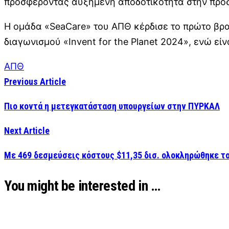
προσφέροντας αυξημένη αποδοτικότητα στην προστ
Η ομάδα «SeaCare» του ΑΠΘ κέρδισε το πρώτο βραβ
διαγωνισμού «Invent for the Planet 2024», ενώ είν
ΑΠΘ
Previous Article
Πιο κοντά η μετεγκατάσταση υπουργείων στην ΠΥΡΚΑΛ
Next Article
Με 469 δεσμεύσεις κόστους $11,35 δισ. ολοκληρώθηκε το
You might be interested in …