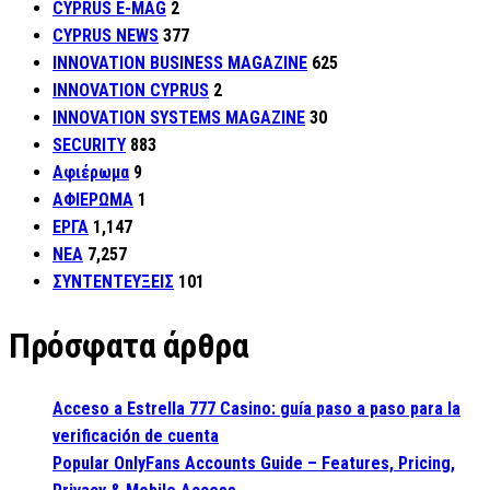
CYPRUS E-MAG
2
CYPRUS NEWS
377
INNOVATION BUSINESS MAGAZINE
625
INNOVATION CYPRUS
2
INNOVATION SYSTEMS MAGAZINE
30
SECURITY
883
Αφιέρωμα
9
ΑΦΙΕΡΩΜΑ
1
ΕΡΓΑ
1,147
ΝΕΑ
7,257
ΣΥΝΤΕΝΤΕΥΞΕΙΣ
101
Πρόσφατα άρθρα
Acceso a Estrella 777 Casino: guía paso a paso para la
verificación de cuenta
Popular OnlyFans Accounts Guide – Features, Pricing,