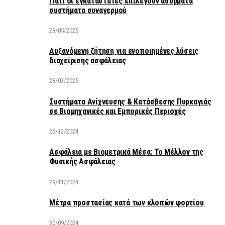
Γιατί οι εγκαταστάτες επιλέγουν ασύρματα
συστήματα συναγερμού
28/05/2025
Αυξανόμενη ζήτηση για ενοποιημένες λύσεις
διαχείρισης ασφάλειας
28/03/2025
Συστήματα Ανίχνευσης & Κατάσβεσης Πυρκαγιάς
σε Βιομηχανικές και Εμπορικές Περιοχές
23/12/2024
Ασφάλεια με Βιομετρικά Μέσα: Το Μέλλον της
Φυσικής Ασφάλειας
29/11/2024
Μέτρα προστασίας κατά των κλοπών φορτίου
30/09/2024