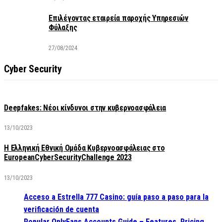
Επιλέγοντας εταιρεία παροχής Υπηρεσιών
Φύλαξης
27/08/2024
Cyber Security
Deepfakes: Νέοι κίνδυνοι στην κυβερνοασφάλεια
13/10/2023
Η Ελληνική Εθνική Ομάδα Κυβερνοασφάλειας στο
EuropeanCyberSecurityChallenge 2023
13/10/2023
Acceso a Estrella 777 Casino: guía paso a paso para la
verificación de cuenta
Popular OnlyFans Accounts Guide – Features, Pricing,