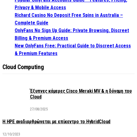
Privacy & Mobile Access
Richard Casino No Deposit Free Spins in Australia –
Complete Guide
OnlyFans No Sign Up Guide: Private Browsing, Discreet
Billing & Premium Access
New OnlyFans Free: Practical Guide to Discreet Access
& Premium Features
Cloud Computing
Έξυπνες κάμερες Cisco Meraki MV & η δύναμη του
Cloud
27/08/2025
H HPE αναδιαρθρώνεται με επίκεντρο το HybridCloud
12/10/2023