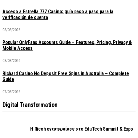
Acceso a Estrella 777 Casino: guía paso a paso para la
verificación de cuenta
08/08/2026
Popular OnlyFans Accounts Guide – Features, Pricing, Privacy &
Mobile Access
08/08/2026
Richard Casino No Deposit Free Spins in Australia – Complete
Guide
07/08/2026
Digital Transformation
Η Ricoh εντυπωσίασε στο EduTech Summit & Expo