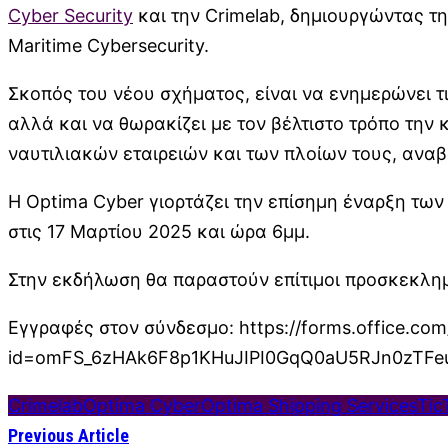
Cyber Security
και την Crimelab, δημιουργώντας τ
Maritime Cybersecurity.
Σκοπός του νέου σχήματος, είναι να ενημερώνει τ
αλλά και να θωρακίζει με τον βέλτιστο τρόπο την
ναυτιλιακών εταιρειών και των πλοίων τους, αναβ
Η Optima Cyber γιορτάζει την επίσημη έναρξη τω
στις 17 Μαρτίου 2025 και ώρα 6μμ.
Στην εκδήλωση θα παραστούν επίτιμοι προσκεκλημέ
Εγγραφές στον σύνδεσμο: https://forms.office.co
id=omFS_6zHAk6F8p1KHuJIPI0GqQ0aU5RJn0zTFe
Crimelab
Optima Cyber
Optima Shipping Services
Tic
Previous Article