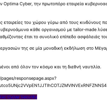
ην Optima Cyber, την πρωτοπόρο εταιρεία κυβερνοα
ις εταιρείες του χώρου γύρω από τους κινδύνους πο
 κυβερνοάμυνα κάθε οργανισμού με tailor-made λύσ
αθμίζοντας έτσι το συνολικό επίπεδο ασφάλειάς το
ν εργασιών της σε μία μοναδική εκδήλωση στο Μέ
νοι από όλον τον κόσμο και τη διεθνή ναυτιλία.
m/pages/responsepage.aspx?
utco5UNjc2VVpEN1JJTlhCOTJZMVlNVExRNFZNNS4u&
Tac Cyber Security