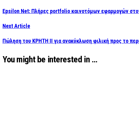
Epsilon Net: Πλήρες portfolio καινοτόμων εφαρμογών στο
Next Article
Πώληση του ΚΡΗΤΗ ΙΙ για ανακύκλωση φιλική προς το περ
You might be interested in …