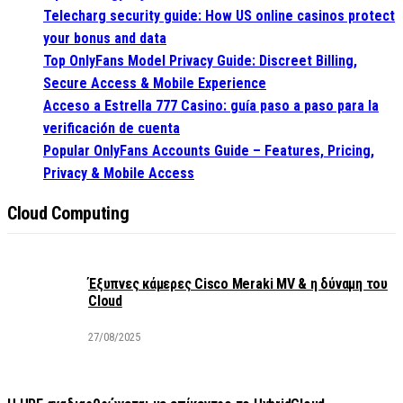
Telecharg security guide: How US online casinos protect
your bonus and data
Top OnlyFans Model Privacy Guide: Discreet Billing,
Secure Access & Mobile Experience
Acceso a Estrella 777 Casino: guía paso a paso para la
verificación de cuenta
Popular OnlyFans Accounts Guide – Features, Pricing,
Privacy & Mobile Access
Cloud Computing
Έξυπνες κάμερες Cisco Meraki MV & η δύναμη του
Cloud
27/08/2025