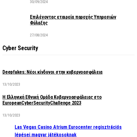
30/09/2024
Επιλέγοντας εταιρεία παροχής Υπηρεσιών
Φύλαξης
27/08/2024
Cyber Security
Deepfakes: Νέοι κίνδυνοι στην κυβερνοασφάλεια
13/10/2023
Η Ελληνική Εθνική Ομάδα Κυβερνοασφάλειας στο
EuropeanCyberSecurityChallenge 2023
13/10/2023
Las Vegas Casino Atrium Eurocenter regisztrációs
lépései magyar játékosoknak