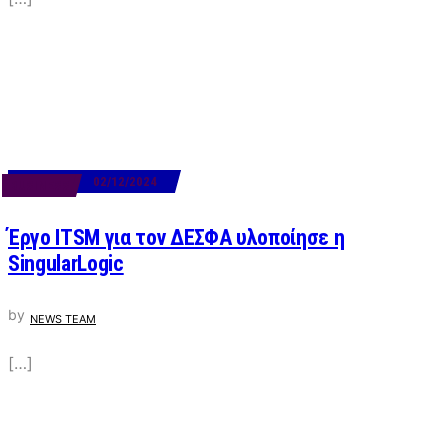
02/12/2024
BUSINESS
Έργο ITSM για τον ΔΕΣΦΑ υλοποίησε η
SingularLogic
by
NEWS TEAM
[…]