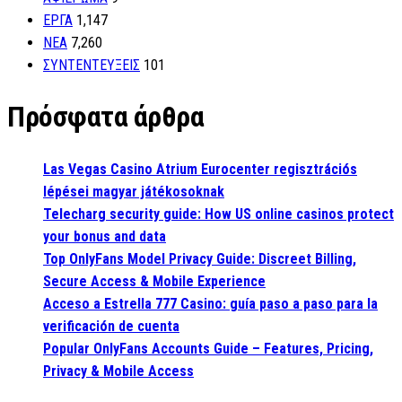
ΕΡΓΑ
1,147
ΝΕΑ
7,260
ΣΥΝΤΕΝΤΕΥΞΕΙΣ
101
Πρόσφατα άρθρα
Las Vegas Casino Atrium Eurocenter regisztrációs
lépései magyar játékosoknak
Telecharg security guide: How US online casinos protect
your bonus and data
Top OnlyFans Model Privacy Guide: Discreet Billing,
Secure Access & Mobile Experience
Acceso a Estrella 777 Casino: guía paso a paso para la
verificación de cuenta
Popular OnlyFans Accounts Guide – Features, Pricing,
Privacy & Mobile Access