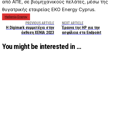
από ΑΠΕ, σε βιομηχανικούς πελάτες, μέσω της
θυγατρικής εταιρείας ΕΚΟ Energy Cyprus.
Helleniq Energy
PREVIOUS ARTICLE
NEXT ARTICLE
Η Digimark συμμετέχει στην
Έρευνα της HP για την
έκθεση XENIA 2023
ασφάλεια στα Endpoint
You might be interested in …