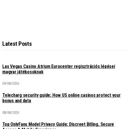
Latest Posts
Las Vegas Casino Atrium Eurocenter regisztrációs lépései
magyar játékosoknak
09/08/2026
Telecharg security guide: How US online casinos protect your
bonus and data
08/08/2026
Top OnlyFans Model Privacy Guide: Discreet Billing, Secure