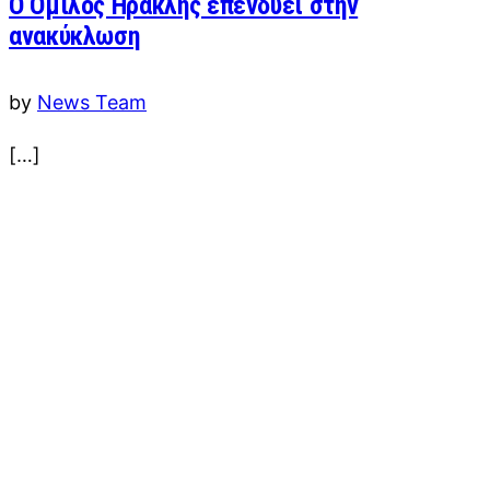
Ο Όμιλος Ηρακλής επενδύει στην
ανακύκλωση
by
News Team
[…]