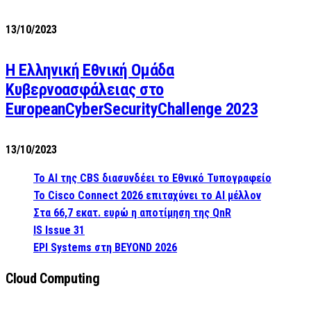
13/10/2023
Η Ελληνική Εθνική Ομάδα
Κυβερνοασφάλειας στο
EuropeanCyberSecurityChallenge 2023
13/10/2023
Το AI της CBS διασυνδέει το Εθνικό Τυπογραφείο
Το Cisco Connect 2026 επιταχύνει το AI μέλλον
Στα 66,7 εκατ. ευρώ η αποτίμηση της QnR
IS Issue 31
EPI Systems στη BEYOND 2026
Cloud Computing