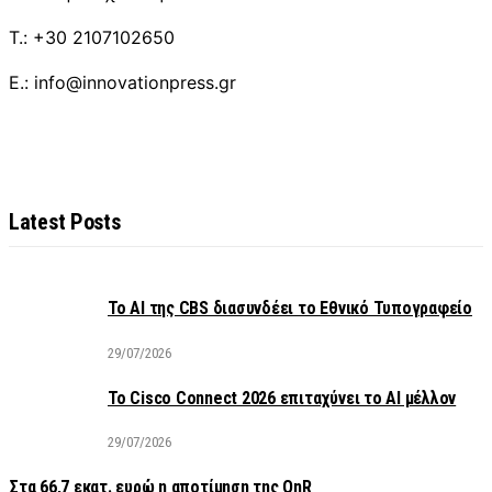
T.: +30 2107102650
E.: info@innovationpress.gr
Latest Posts
Το AI της CBS διασυνδέει το Εθνικό Τυπογραφείο
29/07/2026
Το Cisco Connect 2026 επιταχύνει το AI μέλλον
29/07/2026
Στα 66,7 εκατ. ευρώ η αποτίμηση της QnR