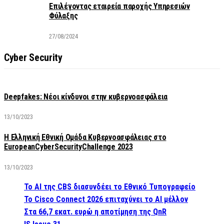
Επιλέγοντας εταιρεία παροχής Υπηρεσιών
Φύλαξης
27/08/2024
Cyber Security
Deepfakes: Νέοι κίνδυνοι στην κυβερνοασφάλεια
13/10/2023
Η Ελληνική Εθνική Ομάδα Κυβερνοασφάλειας στο
EuropeanCyberSecurityChallenge 2023
13/10/2023
Το AI της CBS διασυνδέει το Εθνικό Τυπογραφείο
Το Cisco Connect 2026 επιταχύνει το AI μέλλον
Στα 66,7 εκατ. ευρώ η αποτίμηση της QnR