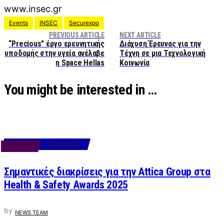
www.insec.gr
Events
INSEC
Securexpo
PREVIOUS ARTICLE
NEXT ARTICLE
“Precious” έργο ερευνητικής
Διάχυση Έρευνας για την
υποδομής στην υγεία ανέλαβε
Τέχνη σε μια Τεχνολογική
η Space Hellas
Κοινωνία
You might be interested in …
15/07/2025
BUSINESS
Σημαντικές διακρίσεις για την Attica Group στα
Health & Safety Awards 2025
by
NEWS TEAM