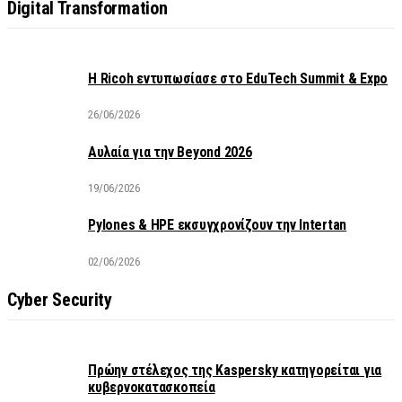
Digital Transformation
Η Ricoh εντυπωσίασε στο EduTech Summit & Expo
26/06/2026
Αυλαία για την Beyond 2026
19/06/2026
Pylones & HPE εκσυγχρονίζουν την Intertan
02/06/2026
Cyber Security
Πρώην στέλεχος της Kaspersky κατηγορείται για
κυβερνοκατασκοπεία