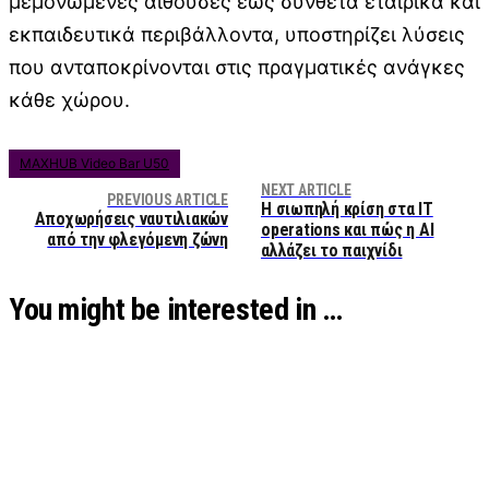
μεμονωμένες αίθουσες έως σύνθετα εταιρικά και
εκπαιδευτικά περιβάλλοντα, υποστηρίζει λύσεις
που ανταποκρίνονται στις πραγματικές ανάγκες
κάθε χώρου.
MAXHUB Video Bar U50
NEXT ARTICLE
PREVIOUS ARTICLE
Η σιωπηλή κρίση στα IT
Αποχωρήσεις ναυτιλιακών
οperations και πώς η AI
από την φλεγόμενη ζώνη
αλλάζει το παιχνίδι
You might be interested in …