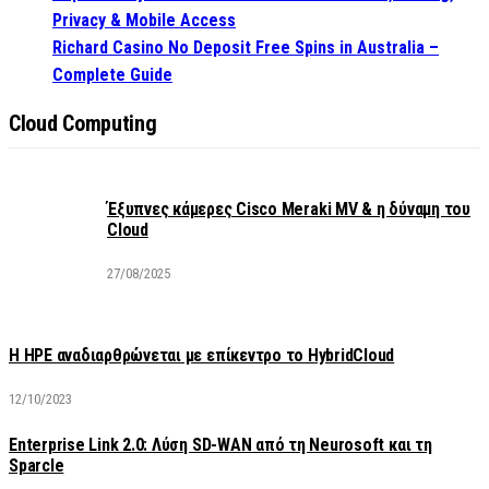
Privacy & Mobile Access
Richard Casino No Deposit Free Spins in Australia –
Complete Guide
Cloud Computing
Έξυπνες κάμερες Cisco Meraki MV & η δύναμη του
Cloud
27/08/2025
H HPE αναδιαρθρώνεται με επίκεντρο το HybridCloud
12/10/2023
Enterprise Link 2.0: Λύση SD-WAN από τη Neurosoft και τη
Sparcle