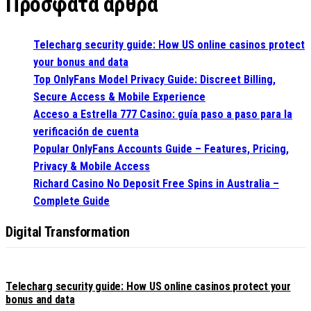
Πρόσφατα άρθρα
Telecharg security guide: How US online casinos protect
your bonus and data
Top OnlyFans Model Privacy Guide: Discreet Billing,
Secure Access & Mobile Experience
Acceso a Estrella 777 Casino: guía paso a paso para la
verificación de cuenta
Popular OnlyFans Accounts Guide – Features, Pricing,
Privacy & Mobile Access
Richard Casino No Deposit Free Spins in Australia –
Complete Guide
Digital Transformation
Telecharg security guide: How US online casinos protect your
bonus and data