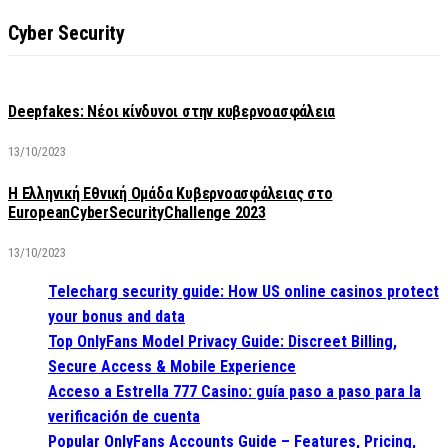
Cyber Security
Deepfakes: Νέοι κίνδυνοι στην κυβερνοασφάλεια
13/10/2023
Η Ελληνική Εθνική Ομάδα Κυβερνοασφάλειας στο
EuropeanCyberSecurityChallenge 2023
13/10/2023
Telecharg security guide: How US online casinos protect
your bonus and data
Top OnlyFans Model Privacy Guide: Discreet Billing,
Secure Access & Mobile Experience
Acceso a Estrella 777 Casino: guía paso a paso para la
verificación de cuenta
Popular OnlyFans Accounts Guide – Features, Pricing,