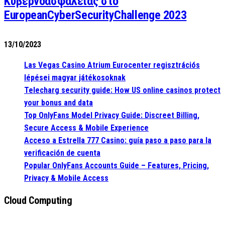
Κυβερνοασφάλειας στο
EuropeanCyberSecurityChallenge 2023
13/10/2023
Las Vegas Casino Atrium Eurocenter regisztrációs
lépései magyar játékosoknak
Telecharg security guide: How US online casinos protect
your bonus and data
Top OnlyFans Model Privacy Guide: Discreet Billing,
Secure Access & Mobile Experience
Acceso a Estrella 777 Casino: guía paso a paso para la
verificación de cuenta
Popular OnlyFans Accounts Guide – Features, Pricing,
Privacy & Mobile Access
Cloud Computing