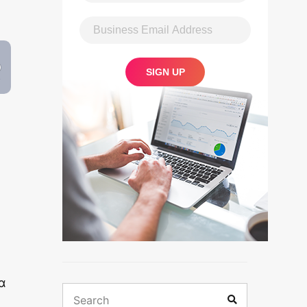
α
Search
Search
for: