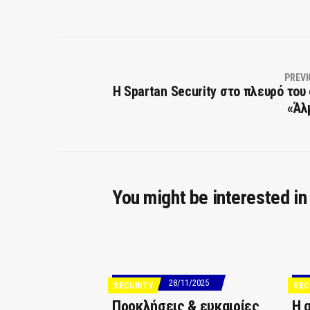
PREVI
Η Spartan Security στο πλευρό του
«Άλ
You might be interested in
28/11/2025
SECURITY
SEC
Προκλήσεις & ευκαιρίες
Η 