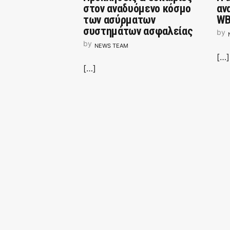
στον αναδυόμενο κόσμο
αν
των ασύρματων
WB
συστημάτων ασφαλείας
by
by
NEWS TEAM
[…]
[…]