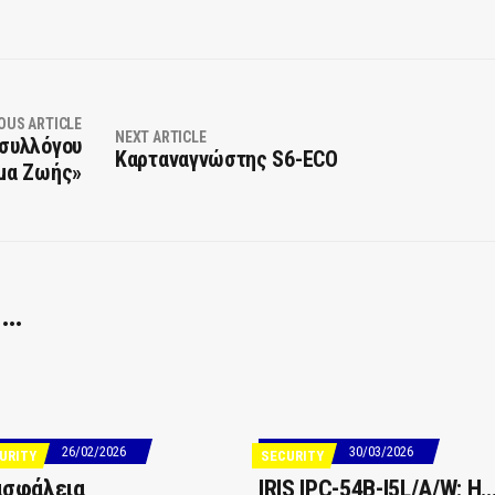
OUS ARTICLE
NEXT ARTICLE
 συλλόγου
Καρταναγνώστης S6-ECO
μα Ζωής»
 …
26/02/2026
30/03/2026
URITY
SECURITY
ασφάλεια
ΙRIS IPC-54B-I5L/A/W: Η