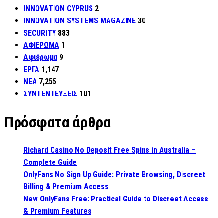
INNOVATION CYPRUS
2
INNOVATION SYSTEMS MAGAZINE
30
SECURITY
883
ΑΦΙΕΡΩΜΑ
1
Αφιέρωμα
9
ΕΡΓΑ
1,147
ΝΕΑ
7,255
ΣΥΝΤΕΝΤΕΥΞΕΙΣ
101
Πρόσφατα άρθρα
Richard Casino No Deposit Free Spins in Australia –
Complete Guide
OnlyFans No Sign Up Guide: Private Browsing, Discreet
Billing & Premium Access
New OnlyFans Free: Practical Guide to Discreet Access
& Premium Features