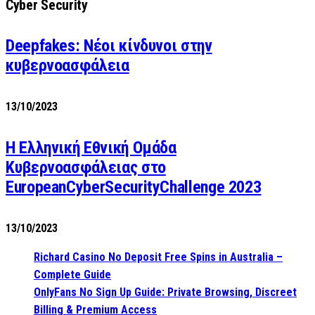
Cyber Security
Deepfakes: Νέοι κίνδυνοι στην
κυβερνοασφάλεια
13/10/2023
Η Ελληνική Εθνική Ομάδα
Κυβερνοασφάλειας στο
EuropeanCyberSecurityChallenge 2023
13/10/2023
Richard Casino No Deposit Free Spins in Australia –
Complete Guide
OnlyFans No Sign Up Guide: Private Browsing, Discreet
Billing & Premium Access