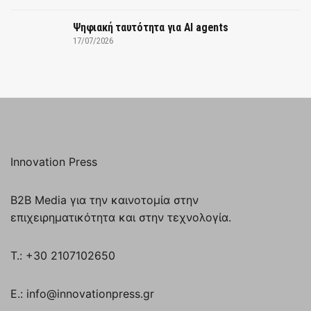
Ψηφιακή ταυτότητα για AI agents
17/07/2026
Innovation Press
B2B Media για την καινοτομία στην
επιχειρηματικότητα και στην τεχνολογία.
T.: +30 2107102650
E.: info@innovationpress.gr