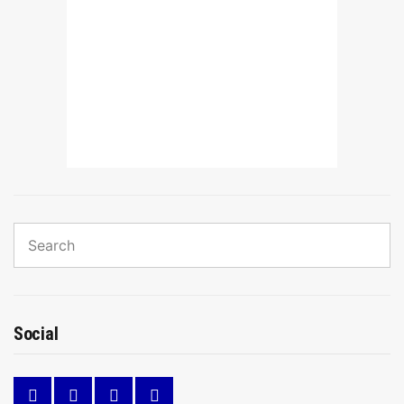
Search
for:
Sear
Social