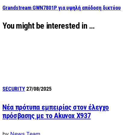
Grandstream GWN7801P για υψηλή απόδοση δικτύου
You might be interested in …
SECURITY
27/08/2025
Νέα πρότυπα εμπειρίας στον έλεγχο
πρόσβασης με το Akuvox X937
by
News Team