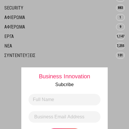
SECURITY
883
ΑΦΙΕΡΩΜΑ
1
ΑΦΙΈΡΩΜΑ
9
ΕΡΓΑ
1,147
ΝΕΑ
7,255
ΣΥΝΤΕΝΤΕΥΞΕΙΣ
101
Business Innovation
Subcribe