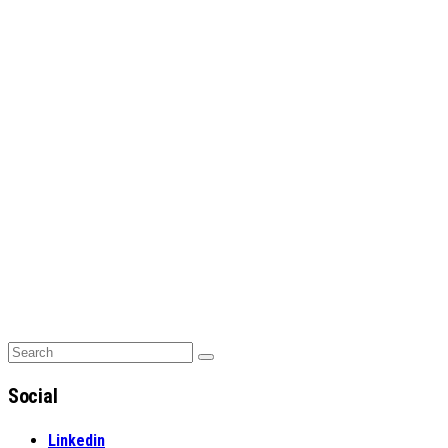
Search
Search
for:
Social
Linkedin