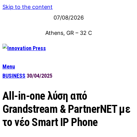
Skip to the content
07/08/2026
Athens, GR
–
32
C
Menu
BUSINESS
30/04/2025
Αll-in-one λύση από
Grandstream & PartnerNET με
το νέο Smart IP Phone