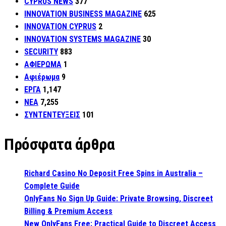
CYPRUS NEWS
377
INNOVATION BUSINESS MAGAZINE
625
INNOVATION CYPRUS
2
INNOVATION SYSTEMS MAGAZINE
30
SECURITY
883
ΑΦΙΕΡΩΜΑ
1
Αφιέρωμα
9
ΕΡΓΑ
1,147
ΝΕΑ
7,255
ΣΥΝΤΕΝΤΕΥΞΕΙΣ
101
Πρόσφατα άρθρα
Richard Casino No Deposit Free Spins in Australia –
Complete Guide
OnlyFans No Sign Up Guide: Private Browsing, Discreet
Billing & Premium Access
New OnlyFans Free: Practical Guide to Discreet Access