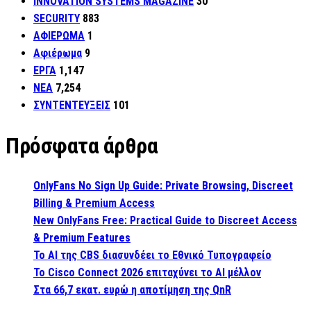
INNOVATION SYSTEMS MAGAZINE
30
SECURITY
883
ΑΦΙΕΡΩΜΑ
1
Αφιέρωμα
9
ΕΡΓΑ
1,147
ΝΕΑ
7,254
ΣΥΝΤΕΝΤΕΥΞΕΙΣ
101
Πρόσφατα άρθρα
OnlyFans No Sign Up Guide: Private Browsing, Discreet
Billing & Premium Access
New OnlyFans Free: Practical Guide to Discreet Access
& Premium Features
Το AI της CBS διασυνδέει το Εθνικό Τυπογραφείο
Το Cisco Connect 2026 επιταχύνει το AI μέλλον
Στα 66,7 εκατ. ευρώ η αποτίμηση της QnR