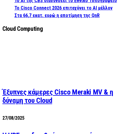
Το AI της CBS διασυνδέει το Εθνικό Τυπογραφείο
Το Cisco Connect 2026 επιταχύνει το AI μέλλον
Στα 66,7 εκατ. ευρώ η αποτίμηση της QnR
Cloud Computing
Έξυπνες κάμερες Cisco Meraki MV & η
δύναμη του Cloud
27/08/2025