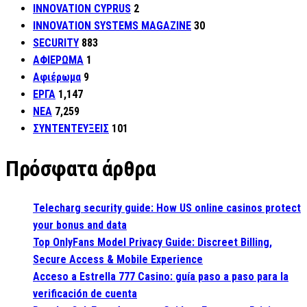
INNOVATION CYPRUS
2
INNOVATION SYSTEMS MAGAZINE
30
SECURITY
883
ΑΦΙΕΡΩΜΑ
1
Αφιέρωμα
9
ΕΡΓΑ
1,147
ΝΕΑ
7,259
ΣΥΝΤΕΝΤΕΥΞΕΙΣ
101
Πρόσφατα άρθρα
Telecharg security guide: How US online casinos protect
your bonus and data
Top OnlyFans Model Privacy Guide: Discreet Billing,
Secure Access & Mobile Experience
Acceso a Estrella 777 Casino: guía paso a paso para la
verificación de cuenta