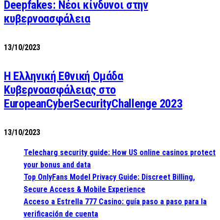
Deepfakes: Νέοι κίνδυνοι στην
κυβερνοασφάλεια
13/10/2023
Η Ελληνική Εθνική Ομάδα
Κυβερνοασφάλειας στο
EuropeanCyberSecurityChallenge 2023
13/10/2023
Telecharg security guide: How US online casinos protect
your bonus and data
Top OnlyFans Model Privacy Guide: Discreet Billing,
Secure Access & Mobile Experience
Acceso a Estrella 777 Casino: guía paso a paso para la
verificación de cuenta