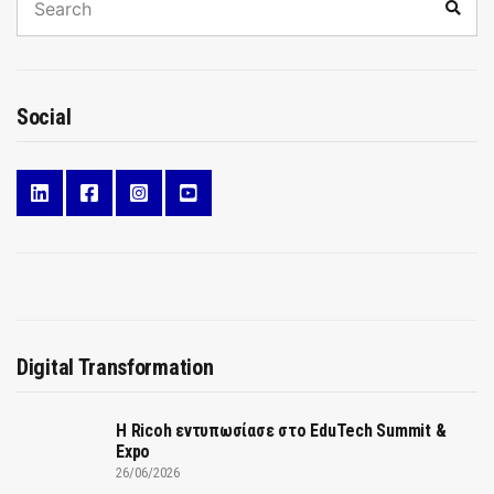
Sear
for:
Social
Digital Transformation
Η Ricoh εντυπωσίασε στο EduTech Summit &
Expo
26/06/2026