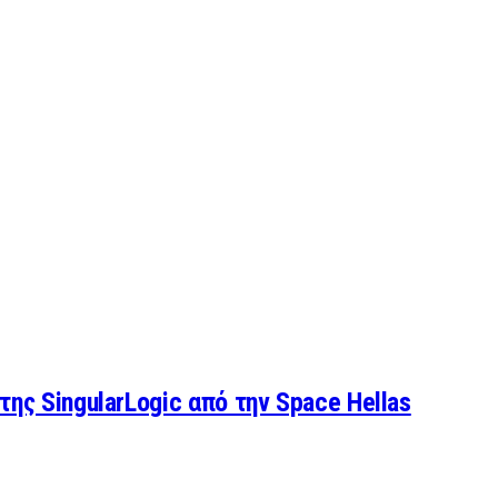
 της SingularLogic από την Space Hellas