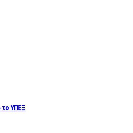
 το ΥΠΕΞ