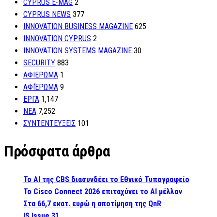
CYPRUS E-MAG
2
CYPRUS NEWS
377
INNOVATION BUSINESS MAGAZINE
625
INNOVATION CYPRUS
2
INNOVATION SYSTEMS MAGAZINE
30
SECURITY
883
ΑΦΙΕΡΩΜΑ
1
ΑΦΙΈΡΩΜΑ
9
ΕΡΓΑ
1,147
ΝΕΑ
7,252
ΣΥΝΤΕΝΤΕΥΞΕΙΣ
101
Πρόσφατα άρθρα
Το AI της CBS διασυνδέει το Εθνικό Τυπογραφείο
Το Cisco Connect 2026 επιταχύνει το AI μέλλον
Στα 66,7 εκατ. ευρώ η αποτίμηση της QnR
IS Issue 31