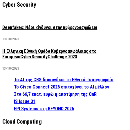
Cyber Security
Deepfakes: Νέοι κίνδυνοι στην κυβερνοασφάλεια
13/10/2023
Η Ελληνική Εθνική Ομάδα Κυβερνοασφάλειας στο
EuropeanCyberSecurityChallenge 2023
13/10/2023
Το AI της CBS διασυνδέει το Εθνικό Τυπογραφείο
Το Cisco Connect 2026 επιταχύνει το AI μέλλον
Στα 66,7 εκατ. ευρώ η αποτίμηση της QnR
IS Issue 31
EPI Systems στη BEYOND 2026
Cloud Computing