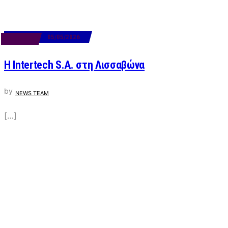
05/05/2026
BUSINESS
Η Intertech S.A. στη Λισσαβώνα
by
NEWS TEAM
[…]