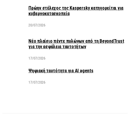
Πρώην στέλεχος της Kaspersky κατηγορείται για
κυβερνοκατασκοπεία
20/07/2026
Νέο πλαίσιο πέντε πυλώνων από τη BeyondTrust
για την ασφάλεια ταυτοτήτων
17/07/2026
Ψηφιακή ταυτότητα για AI agents
17/07/2026