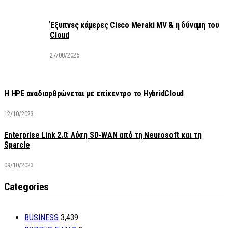
Έξυπνες κάμερες Cisco Meraki MV & η δύναμη του
Cloud
27/08/2025
H HPE αναδιαρθρώνεται με επίκεντρο το HybridCloud
12/10/2023
Enterprise Link 2.0: Λύση SD-WAN από τη Neurosoft και τη
Sparcle
09/10/2023
Categories
BUSINESS
3,439