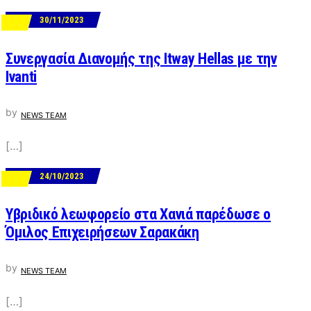
30/11/2023
ΝΕΑ
Συνεργασία Διανομής της Itway Hellas με την
Ivanti
by
NEWS TEAM
[…]
24/10/2023
ΝΕΑ
Υβριδικό λεωφορείο στα Χανιά παρέδωσε ο
Όμιλος Επιχειρήσεων Σαρακάκη
by
NEWS TEAM
[…]